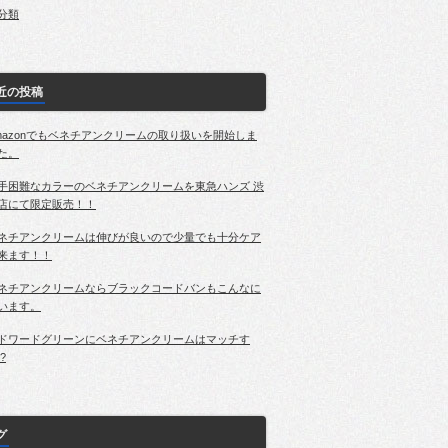
分類
近の投稿
mazonでもベネチアンクリームの取り扱いを開始しま
た。
手困難なカラーのベネチアンクリームを東急ハンズ 渋
店にて限定販売！！
ネチアンクリームは伸びが良いので少量でも十分ケア
来ます！！
ネチアンクリームならブラックコードバンもこんなに
います。
ドワードグリーンにベネチアンクリームはマッチす
?
グ