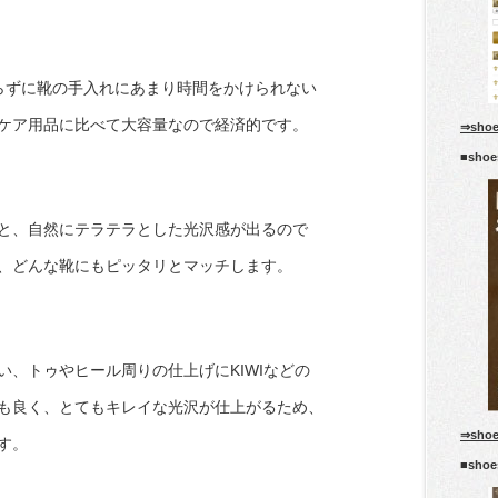
らずに靴の手入れにあまり時間をかけられない
ケア用品に比べて大容量なので経済的です。
⇒sho
■sho
と、自然にテラテラとした光沢感が出るので
、どんな靴にもピッタリとマッチします。
、トゥやヒール周りの仕上げにKIWIなどの
も良く、とてもキレイな光沢が仕上がるため、
⇒sho
す。
■sho