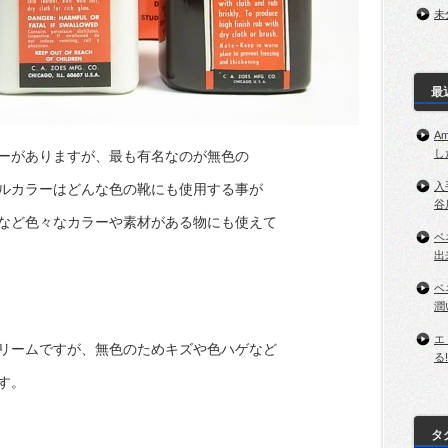
未
最
A
し
ーがありますが、最も有名なのが無色の
入
ルカラーはどんな色の靴にも使用する事が
谷
など色々なカラーや素材がある物にも使えて
ベ
出
ベ
潤
エ
リームですが、無色のためキズや色ハゲなど
る!
す。
タ