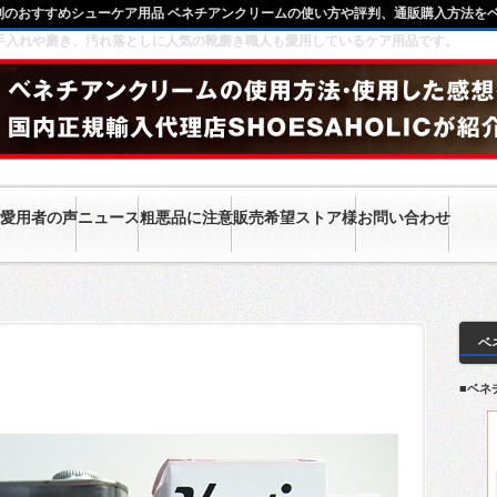
判のおすすめシューケア用品 ベネチアンクリームの使い方や評判、通販購入方法を
革のお手入れや磨き、汚れ落としに人気の靴磨き職人も愛用しているケア用品です。
愛用者の声
ニュース
粗悪品に注意
販売希望ストア様
お問い合わせ
ベ
■ベネ