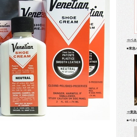
⇒ベネ
■東急
⇒東急
■ベネ